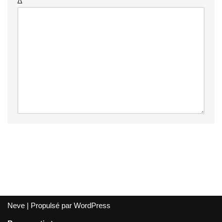
Δ
Neve
| Propulsé par
WordPress