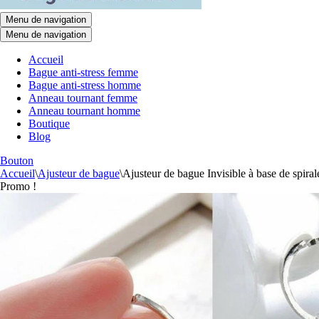
Menu de navigation
Menu de navigation
Accueil
Bague anti-stress femme
Bague anti-stress homme
Anneau tournant femme
Anneau tournant homme
Boutique
Blog
Bouton
Accueil
\
Ajusteur de bague
\
Ajusteur de bague Invisible à base de spira
Promo !