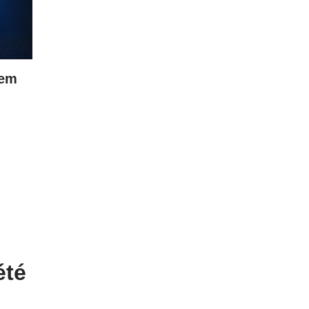
tem
été