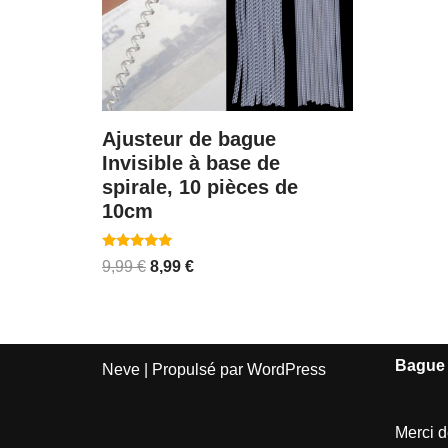
Ajusteur de bague
Invisible à base de
spirale, 10 pièces de
10cm
Note
9,99
€
8,99
€
5.00
sur 5
Bague 
Neve
| Propulsé par
WordPress
Merci d