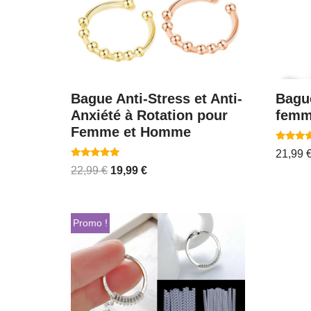
Bague Anti-Stress et Anti-
Bague
Anxiété à Rotation pour
femm
Femme et Homme
Note
21,99
5.00
Note
sur 5
22,99
€
19,99
€
4.94
sur 5
Promo !