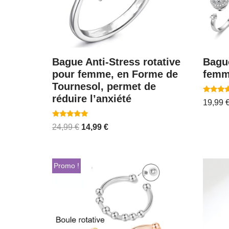
Bague Anti-Stress rotative
Bague
pour femme, en Forme de
femme
Tournesol, permet de
réduire l’anxiété
Note
19,99
5.00
sur 5
Note
24,99
€
14,99
€
4.83
sur 5
Promo !