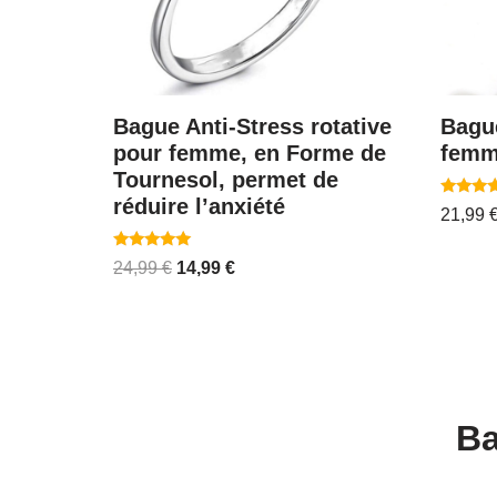
Bague Anti-Stress rotative
Bague
pour femme, en Forme de
femm
Tournesol, permet de
réduire l’anxiété
Note
21,99
5.00
sur 5
Note
24,99
€
14,99
€
4.83
sur 5
Ba