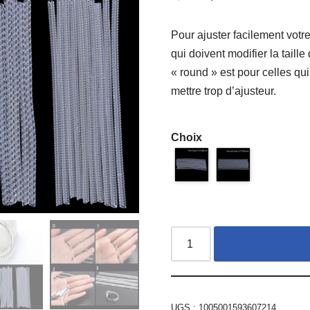
notations
client
Pour ajuster facilement votre
qui doivent modifier la taill
« round » est pour celles qu
mettre trop d’ajusteur.
Choix
UGS :
1005001593607214