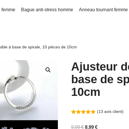
s femme
Bague anti-stress homme
Anneau tournant femme
sible à base de spirale, 10 pièces de 10cm
Ajusteur d
base de sp
10cm
(
13
avis client)
Noté
13
5.00
sur 5
9,99
€
8,99
€
basé sur