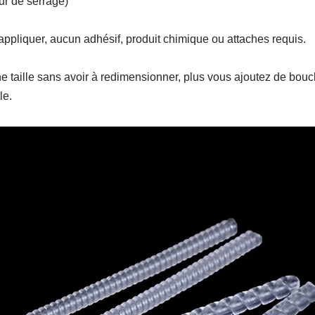
eur de serrage)
 à appliquer, aucun adhésif, produit chimique ou attaches requis.
taille sans avoir à redimensionner, plus vous ajoutez de boucle
le.